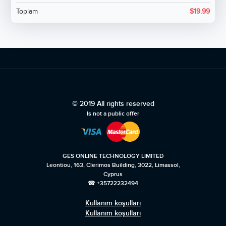
Toplam
$
19.99
© 2019 All rights reserved
Is not a public offer
GES ONLINE TECHNOLOGY LIMITED
Leontiou, 163, Clerimos Building, 3022, Limassol,
Cyprus
☎ +35722232494
Kullanım koşulları
Kullanım koşulları