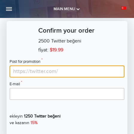
MAIN MENU
Confirm your order
2500
Twitter beğeni
fi̇yat:
$19.99
*
Post for promotion
*
E-mail
ekleyin
1250 Twitter beğeni
ve kazanın
15%