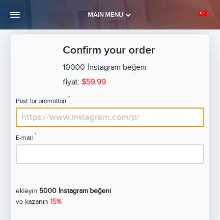
MAIN MENU
Confirm your order
10000
İnstagram beğeni
fi̇yat:
$59.99
*
Post for promotion
*
E-mail
ekleyin
5000 İnstagram beğeni
ve kazanın
15%