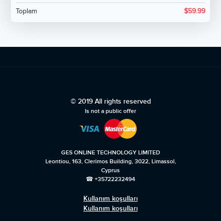
Toplam
$
59.99
© 2019 All rights reserved
Is not a public offer
GES ONLINE TECHNOLOGY LIMITED
Leontiou, 163, Clerimos Building, 3022, Limassol,
Cyprus
☎ +35722232494
Kullanım koşulları
Kullanım koşulları