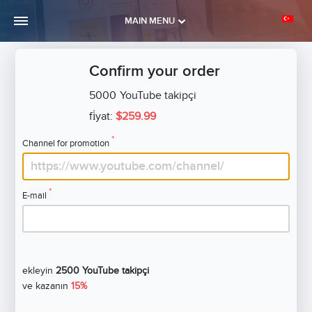
MAIN MENU
Confirm your order
5000
YouTube takipçi
fi̇yat:
$259.99
*
Channel for promotion
*
E-mail
ekleyin
2500 YouTube takipçi
ve kazanın
15%