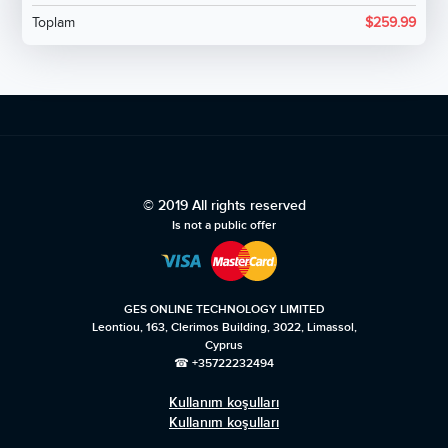
Toplam
$
259.99
© 2019 All rights reserved
Is not a public offer
GES ONLINE TECHNOLOGY LIMITED
Leontiou, 163, Clerimos Building, 3022, Limassol,
Cyprus
☎ +35722232494
Kullanım koşulları
Kullanım koşulları